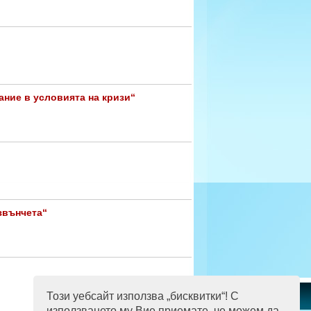
ние в условията на кризи“
 звънчета“
Този уебсайт използва „бисквитки“! С
използването му Вие приемате, че можем да