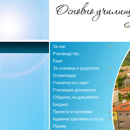
За нас
Ръководство
Екип
За ученици и родители
Олимпиади
Ученически съвет
Училищни документи
Образец на документи
Бюджет
Проекти и програми
Административни услуги
Прием