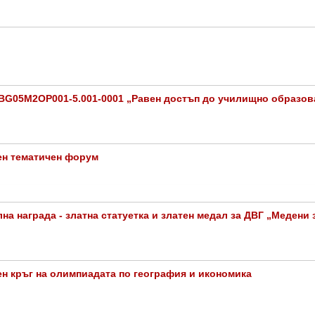
BG05M2OP001-5.001-0001 „Равен достъп до училищно образова
ен тематичен форум
на награда - златна статуетка и златен медал за ДВГ „Медени
н кръг на олимпиадата по география и икономика