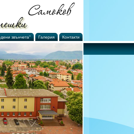
едени звънчета''
Галерия
Контакти