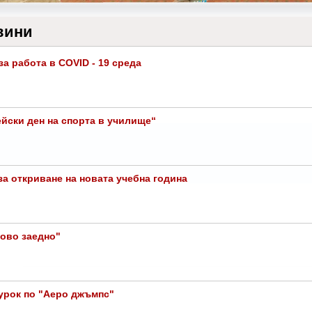
вини
за работа в COVID - 19 среда
йски ден на спорта в училище“
за откриване на новата учебна година
ово заедно"
урок по "Аеро джъмпс"