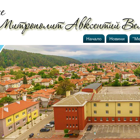
Начало
Новини
''М