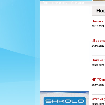
Ваканции и неучебни дни
Профил на купувача
Но
Насоки 
09.11.2021
„Европе
24.09.2021
Покана 
08.09.2021
НП "Отн
26.07.2021
Открит 
22.06.2021