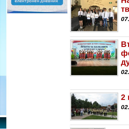
Н
т
07
В
ф
д
02
2
02