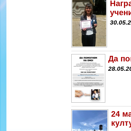
Нагр
учен
30.05.
Да по
28.05.2
24 м
култ