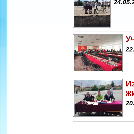
24.05.
У
22
И
ж
20