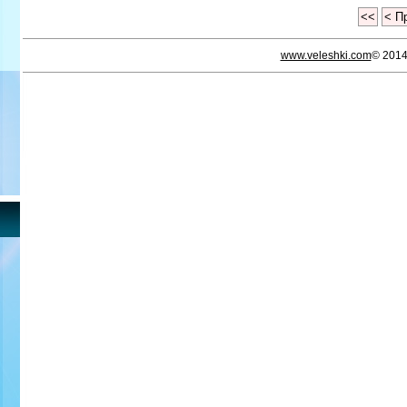
<<
< П
www.veleshki.com
© 201