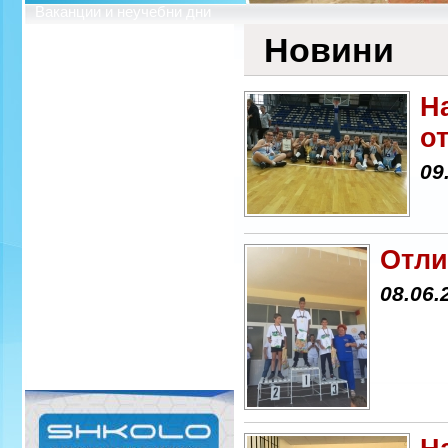
Ваканции и неучебни дни
Профил на купувача
Новини
Н
о
09
Отли
08.06.