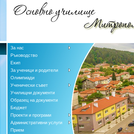
За нас
Ръководство
Екип
За ученици и родители
Олимпиади
Ученически съвет
Училищни документи
Образец на документи
Бюджет
Проекти и програми
Административни услуги
Прием