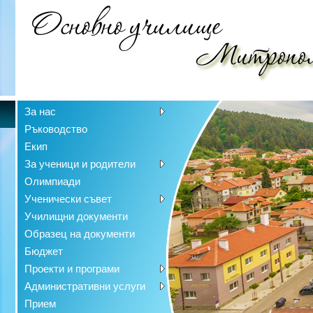
За нас
Ръководство
Екип
За ученици и родители
Олимпиади
Ученически съвет
Училищни документи
Образец на документи
Бюджет
Проекти и програми
Административни услуги
Прием