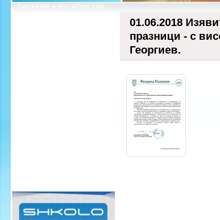
Ваканции и неучебни дни
Профил на купувача
01.06.2018 Изяв
празници - с вис
Георгиев.